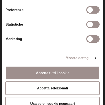
consenso
Preferenze
Fondazione Collegio San Carlo
Via San Carlo 5
41121 Modena (MO)
Statistiche
P.I. 00641060363
Marketing
tel. 059.421211
info@fondazionesancarlo.it
Mostra dettagli
Posta certificata (PEC)
fondazionecollegiosancarlo@legalmail.it
Accetta tutti i cookie
Accetta selezionati
Seguici
Usa solo i cookie necessari