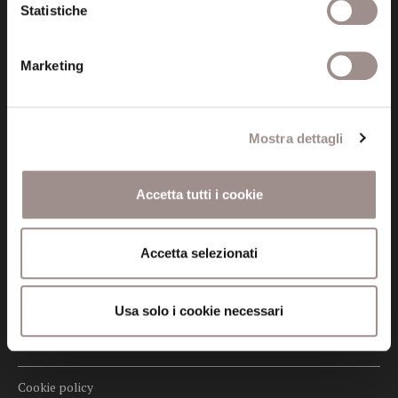
tel. 059.421211
Statistiche
info@fondazionesancarlo.it
Marketing
Posta certificata (PEC)
fondazionecollegiosancarlo@legalmail.it
Mostra dettagli
Seguici
Accetta tutti i cookie
Accetta selezionati
Informazioni
Amministrazione trasparente
Usa solo i cookie necessari
Certificazioni
Cookie policy