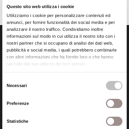
Questo sito web utilizza i cookie
Utilizziamo i cookie per personalizzare contenuti ed
annunci, per fornire funzionalità dei social media e per
analizzare il nostro traffico. Condividiamo inoltre
informazioni sul modo in cui utilizza il nostro sito con i
nostri partner che si occupano di analisi dei dati web,
pubblicità e social media, i quali potrebbero combinarle
con altre informazioni che ha fornito loro o che hanno
raccolto dal suo utilizzo dei loro servizi.
Fondazione Collegio San Carlo
Cookie Policy
.
Via San Carlo 5
Selezione
41121 Modena (MO)
Necessari
del
P.I. 00641060363
consenso
Preferenze
tel. 059.421211
info@fondazionesancarlo.it
Statistiche