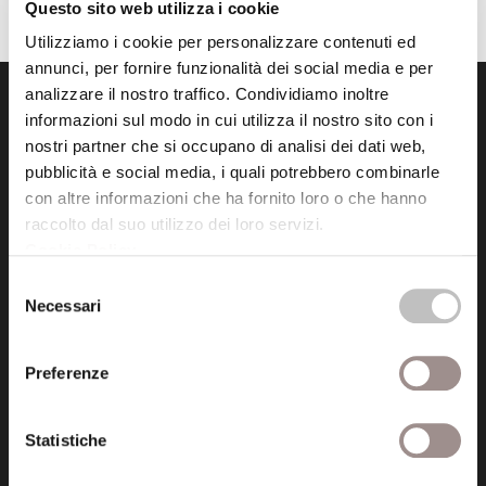
Questo sito web utilizza i cookie
Utilizziamo i cookie per personalizzare contenuti ed
annunci, per fornire funzionalità dei social media e per
analizzare il nostro traffico. Condividiamo inoltre
informazioni sul modo in cui utilizza il nostro sito con i
nostri partner che si occupano di analisi dei dati web,
pubblicità e social media, i quali potrebbero combinarle
con altre informazioni che ha fornito loro o che hanno
raccolto dal suo utilizzo dei loro servizi.
Fondazione Collegio San Carlo
Cookie Policy
.
Via San Carlo 5
41121 Modena (MO)
Selezione
Necessari
P.I. 00641060363
del
consenso
Preferenze
tel. 059.421211
info@fondazionesancarlo.it
Statistiche
Posta certificata (PEC)