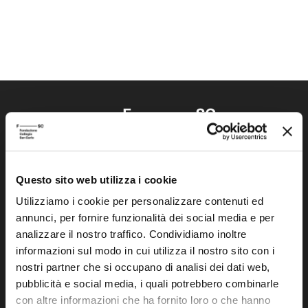
Questo sito web utilizza i cookie
Fondazione Collegio San Carlo
Via San Carlo 5
Utilizziamo i cookie per personalizzare contenuti ed
annunci, per fornire funzionalità dei social media e per
41121 Modena (MO)
analizzare il nostro traffico. Condividiamo inoltre
P.I. 00641060363
informazioni sul modo in cui utilizza il nostro sito con i
nostri partner che si occupano di analisi dei dati web,
tel. 059.421211
pubblicità e social media, i quali potrebbero combinarle
info@fondazionesancarlo.it
con altre informazioni che ha fornito loro o che hanno