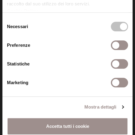
raccolto dal suo utilizzo dei loro servizi.
Cookie Policy
.
Posta certificata (PEC)
Selezione
fondazionecollegiosancarlo@legalmail.it
Necessari
del
consenso
Seguici
Preferenze
Statistiche
Informazioni
Marketing
Amministrazione trasparente
Certificazioni
Mostra dettagli
Cookie policy
Accetta tutti i cookie
Privacy