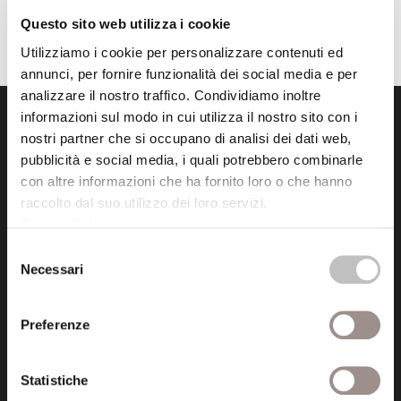
Questo sito web utilizza i cookie
Utilizziamo i cookie per personalizzare contenuti ed
annunci, per fornire funzionalità dei social media e per
analizzare il nostro traffico. Condividiamo inoltre
informazioni sul modo in cui utilizza il nostro sito con i
nostri partner che si occupano di analisi dei dati web,
pubblicità e social media, i quali potrebbero combinarle
con altre informazioni che ha fornito loro o che hanno
raccolto dal suo utilizzo dei loro servizi.
Fondazione Collegio San Carlo
Cookie Policy
.
Via San Carlo 5
Selezione
41121 Modena (MO)
Necessari
del
P.I. 00641060363
consenso
Preferenze
tel. 059.421211
info@fondazionesancarlo.it
Statistiche