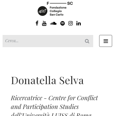
Toggl
navig
Donatella Selva
Ricercatrice - Centre for Conflict
and Participation Studies
dell’Università LUISS di Roma