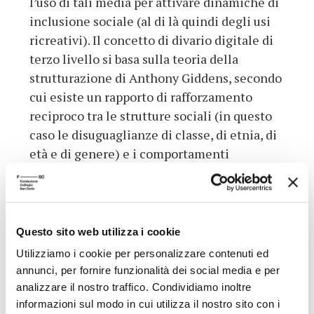
l’uso di tali media per attivare dinamiche di
inclusione sociale (al di là quindi degli usi
ricreativi). Il concetto di divario digitale di
terzo livello si basa sulla teoria della
strutturazione di Anthony Giddens, secondo
cui esiste un rapporto di rafforzamento
reciproco tra le strutture sociali (in questo
caso le disuguaglianze di classe, di etnia, di
età e di genere) e i comportamenti
individuali (l’uso dei media digitali).
Tendenzialmente, le strutture delle
disuguaglianze sociali si riverberano
nell’uso dei media digitali in termini di
Questo sito web utilizza i cookie
motivazioni, disponibilità, competenze, e
Utilizziamo i cookie per personalizzare contenuti ed
usi effettivi (quindi accedono di più i maschi
annunci, per fornire funzionalità dei social media e per
giovani, con un livello di istruzione medio-
analizzare il nostro traffico. Condividiamo inoltre
alto, reddito medio-alto e residenti in centri
informazioni sul modo in cui utilizza il nostro sito con i