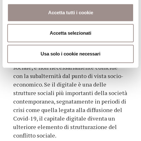
concezione gramsciana di classi subalterne,
Accetta tutti i cookie
perché queste vivono condizioni di
marginalità dal punto di vista economico,
sociale, culturale, a volte anche geografico;
Accetta selezionati
la
digital underclass
si basa sulla valutazione
degli usi e dei benefici dei media digitali in
Usa solo i cookie necessari
termini di inclusione e partecipazione
sociale, e non necessariamente coincide
con la subalternità dal punto di vista socio-
economico. Se il digitale è una delle
strutture sociali più importanti della società
contemporanea, segnatamente in periodi di
crisi come quella legata alla diffusione del
Covid-19, il capitale digitale diventa un
ulteriore elemento di strutturazione del
conflitto sociale.