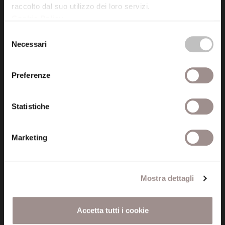
raccolto dal suo utilizzo dei loro servizi.
Cookie Policy
.
Posta certificata (PEC)
Selezione
fondazionecollegiosancarlo@legalmail.it
Necessari
del
consenso
Seguici
Preferenze
Statistiche
Informazioni
Marketing
Amministrazione trasparente
Certificazioni
Mostra dettagli
Cookie policy
Accetta tutti i cookie
Privacy