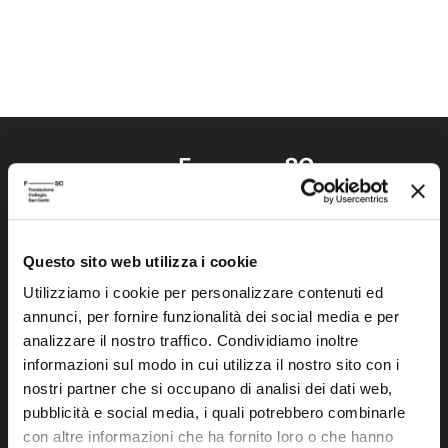
Questo sito web utilizza i cookie
Fondazione Collegio San Carlo
Via San Carlo 5
Utilizziamo i cookie per personalizzare contenuti ed
annunci, per fornire funzionalità dei social media e per
41121 Modena (MO)
analizzare il nostro traffico. Condividiamo inoltre
P.I. 00641060363
informazioni sul modo in cui utilizza il nostro sito con i
nostri partner che si occupano di analisi dei dati web,
tel. 059.421211
pubblicità e social media, i quali potrebbero combinarle
info@fondazionesancarlo.it
con altre informazioni che ha fornito loro o che hanno