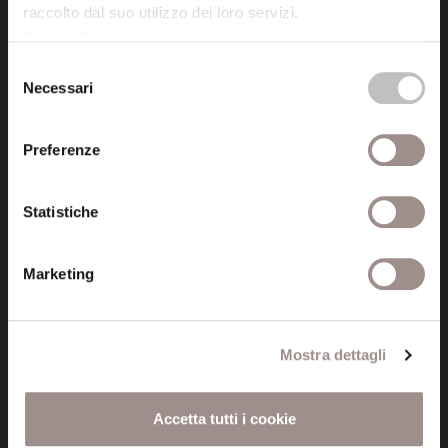
raccolto dal suo utilizzo dei loro servizi.
Cookie Policy
.
Posta certificata (PEC)
Selezione
fondazionecollegiosancarlo@legalmail.it
Necessari
del
consenso
Seguici
Preferenze
Statistiche
Informazioni
Marketing
Amministrazione trasparente
Certificazioni
Mostra dettagli
Cookie policy
Accetta tutti i cookie
Privacy