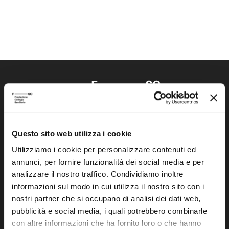
Questo sito web utilizza i cookie
Fondazione Collegio San Carlo
Via San Carlo 5
Utilizziamo i cookie per personalizzare contenuti ed
annunci, per fornire funzionalità dei social media e per
41121 Modena (MO)
analizzare il nostro traffico. Condividiamo inoltre
P.I. 00641060363
informazioni sul modo in cui utilizza il nostro sito con i
nostri partner che si occupano di analisi dei dati web,
tel. 059.421211
pubblicità e social media, i quali potrebbero combinarle
info@fondazionesancarlo.it
con altre informazioni che ha fornito loro o che hanno