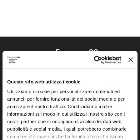
Questo sito web utilizza i cookie
Fondazione Collegio San Carlo
Via San Carlo 5
Utilizziamo i cookie per personalizzare contenuti ed
annunci, per fornire funzionalità dei social media e per
41121 Modena (MO)
analizzare il nostro traffico. Condividiamo inoltre
P.I. 00641060363
informazioni sul modo in cui utilizza il nostro sito con i
nostri partner che si occupano di analisi dei dati web,
tel. 059.421211
pubblicità e social media, i quali potrebbero combinarle
info@fondazionesancarlo.it
con altre informazioni che ha fornito loro o che hanno