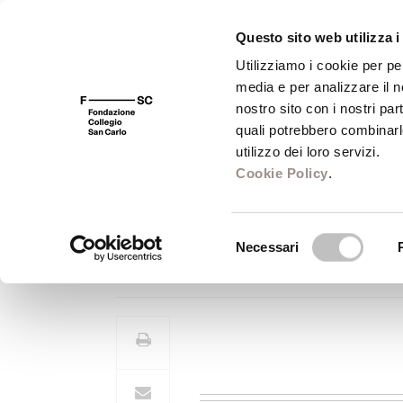
Questo sito web utilizza i
Utilizziamo i cookie per pe
media e per analizzare il no
FSC 400
Fondazione
Bibliot
nostro sito con i nostri par
quali potrebbero combinarl
utilizzo dei loro servizi.
Cookie Policy
.
Francesco Arona
Selezione
Necessari
Professore di Storia della filo
del
consenso