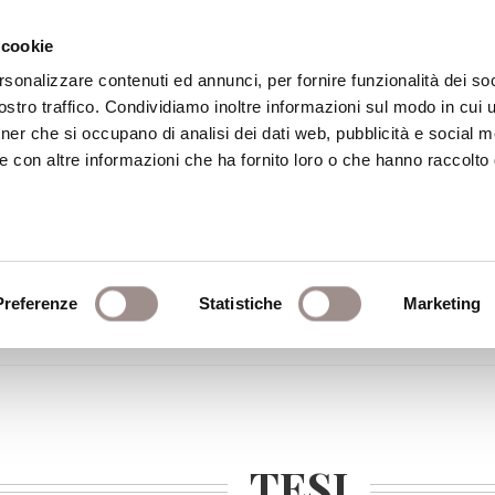
 cookie
rsonalizzare contenuti ed annunci, per fornire funzionalità dei soc
stro traffico. Condividiamo inoltre informazioni sul modo in cui ut
eca
Centro Culturale
Centro Studi Religi
tner che si occupano di analisi dei dati web, pubblicità e social m
e con altre informazioni che ha fornito loro o che hanno raccolto
dio
Preferenze
Statistiche
Marketing
sofia – Università di Roma Tor Vergata
TESI