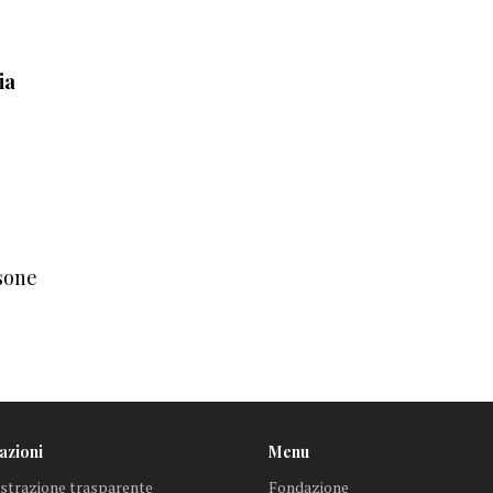
ia
sone
azioni
Menu
trazione trasparente
Fondazione