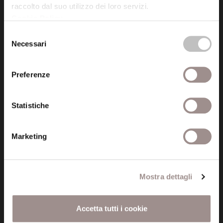
raccolto dal suo utilizzo dei loro servizi.
Cookie Policy
.
Posta certificata (PEC)
Selezione
fondazionecollegiosancarlo@legalmail.it
Necessari
del
consenso
Seguici
Preferenze
Statistiche
Informazioni
Marketing
Amministrazione trasparente
Certificazioni
Mostra dettagli
Cookie policy
Accetta tutti i cookie
Privacy