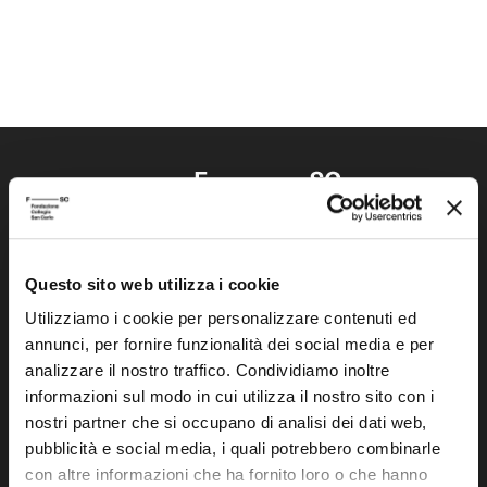
Questo sito web utilizza i cookie
Fondazione Collegio San Carlo
Via San Carlo 5
Utilizziamo i cookie per personalizzare contenuti ed
annunci, per fornire funzionalità dei social media e per
41121 Modena (MO)
analizzare il nostro traffico. Condividiamo inoltre
P.I. 00641060363
informazioni sul modo in cui utilizza il nostro sito con i
nostri partner che si occupano di analisi dei dati web,
tel. 059.421211
pubblicità e social media, i quali potrebbero combinarle
info@fondazionesancarlo.it
con altre informazioni che ha fornito loro o che hanno