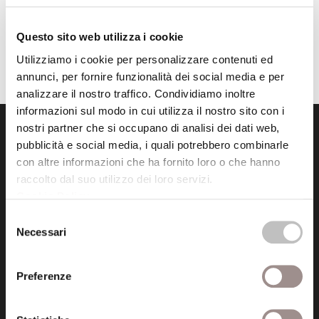
Questo sito web utilizza i cookie
Utilizziamo i cookie per personalizzare contenuti ed
annunci, per fornire funzionalità dei social media e per
analizzare il nostro traffico. Condividiamo inoltre
informazioni sul modo in cui utilizza il nostro sito con i
nostri partner che si occupano di analisi dei dati web,
pubblicità e social media, i quali potrebbero combinarle
con altre informazioni che ha fornito loro o che hanno
raccolto dal suo utilizzo dei loro servizi.
Cookie Policy
.
Fondazione Collegio San Carlo
Selezione
Via San Carlo 5
Necessari
del
41121 Modena (MO)
consenso
P.I. 00641060363
Preferenze
tel. 059.421211