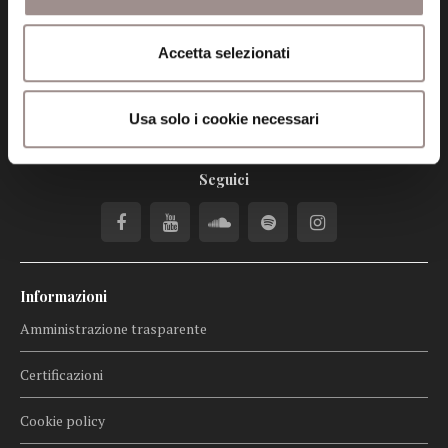
info@fondazionesancarlo.it
Accetta selezionati
Posta certificata (PEC)
fondazionecollegiosancarlo@legalmail.it
Usa solo i cookie necessari
Seguici
Informazioni
Amministrazione trasparente
Certificazioni
Cookie policy