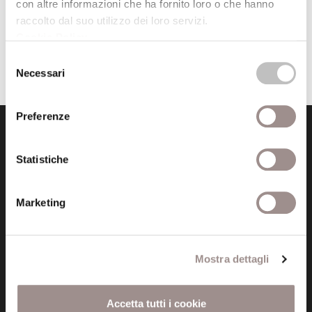
con altre informazioni che ha fornito loro o che hanno
raccolto dal suo utilizzo dei loro servizi.
Cookie Policy
.
Selezione
Necessari
del
consenso
Preferenze
Statistiche
Marketing
Fondazione Collegio San Carlo
Via San Carlo 5
41121 Modena (MO)
Mostra dettagli
P.I. 00641060363
Accetta tutti i cookie
tel. 059.421211