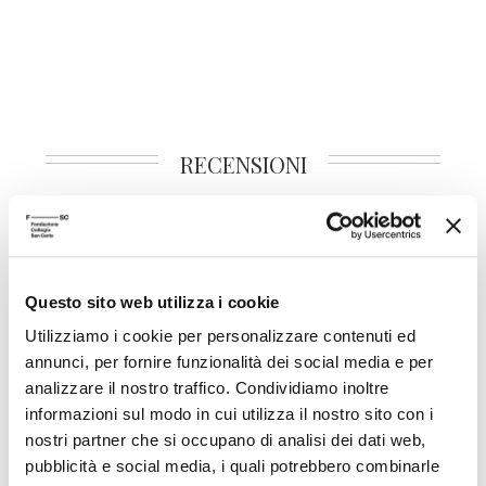
RECENSIONI
Autore volume
Questo sito web utilizza i cookie
L'amore del pensiero
Editore
Quodlibet
Utilizziamo i cookie per personalizzare contenuti ed
annunci, per fornire funzionalità dei social media e per
Anno pubblicazione
2000
analizzare il nostro traffico. Condividiamo inoltre
informazioni sul modo in cui utilizza il nostro sito con i
Anno recensione
2001
nostri partner che si occupano di analisi dei dati web,
Recensito da
Gianluca Valle
pubblicità e social media, i quali potrebbero combinarle