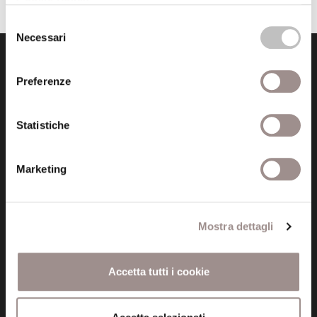
Cookie Policy
.
Selezione
Necessari
del
consenso
Preferenze
Statistiche
Fondazione Collegio San Carlo
Via San Carlo 5
Marketing
41121 Modena (MO)
P.I. 00641060363
Mostra dettagli
tel. 059.421211
info@fondazionesancarlo.it
Accetta tutti i cookie
Posta certificata (PEC)