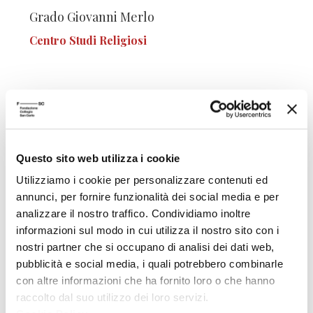
Grado Giovanni Merlo
Centro Studi Religiosi
10/10/2017
La riforma ecclesiastica del secolo XI e i
Questo sito web utilizza i cookie
suoi esiti
Utilizziamo i cookie per personalizzare contenuti ed
Da Gregorio VII a Francesco d’Assisi
annunci, per fornire funzionalità dei social media e per
Grado Giovanni Merlo
analizzare il nostro traffico. Condividiamo inoltre
informazioni sul modo in cui utilizza il nostro sito con i
Centro Studi Religiosi
nostri partner che si occupano di analisi dei dati web,
pubblicità e social media, i quali potrebbero combinarle
con altre informazioni che ha fornito loro o che hanno
raccolto dal suo utilizzo dei loro servizi.