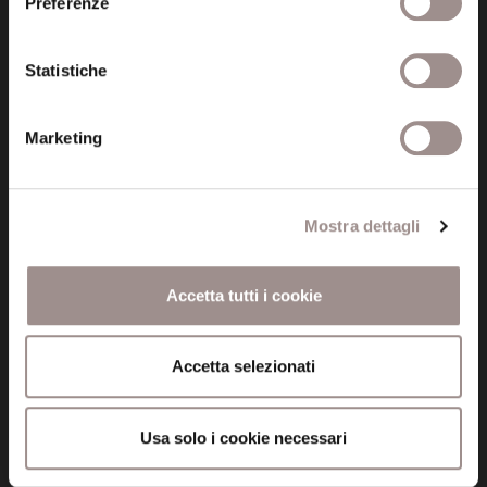
Via San Carlo 5
Preferenze
41121 Modena (MO)
P.I. 00641060363
Statistiche
tel. 059.421211
Marketing
info@fondazionesancarlo.it
Posta certificata (PEC)
Mostra dettagli
fondazionecollegiosancarlo@legalmail.it
Accetta tutti i cookie
Seguici
Accetta selezionati
Usa solo i cookie necessari
Informazioni