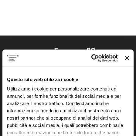
Questo sito web utilizza i cookie
Fondazione Collegio San Carlo
Via San Carlo 5
Utilizziamo i cookie per personalizzare contenuti ed
annunci, per fornire funzionalità dei social media e per
41121 Modena (MO)
analizzare il nostro traffico. Condividiamo inoltre
P.I. 00641060363
informazioni sul modo in cui utilizza il nostro sito con i
nostri partner che si occupano di analisi dei dati web,
tel. 059.421211
pubblicità e social media, i quali potrebbero combinarle
info@fondazionesancarlo.it
con altre informazioni che ha fornito loro o che hanno