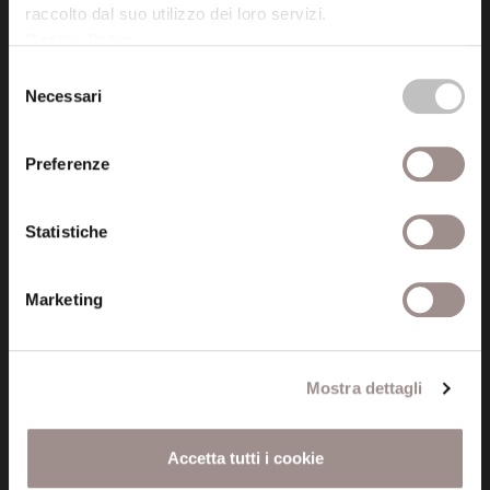
raccolto dal suo utilizzo dei loro servizi.
Cookie Policy
.
Posta certificata (PEC)
Selezione
fondazionecollegiosancarlo@legalmail.it
Necessari
del
consenso
Seguici
Preferenze
Statistiche
Informazioni
Marketing
Amministrazione trasparente
Certificazioni
Mostra dettagli
Cookie policy
Accetta tutti i cookie
Privacy