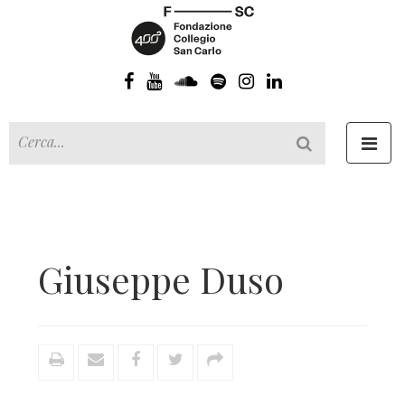
Toggl
navig
Giuseppe Duso