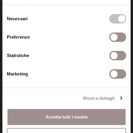
Posta certificata (PEC)
Cookie Policy
.
fondazionecollegiosancarlo@legalmail.it
Selezione
Necessari
del
consenso
Seguici
Preferenze
Statistiche
Informazioni
Amministrazione trasparente
Marketing
Certificazioni
Mostra dettagli
Cookie policy
Privacy
Accetta tutti i cookie
Credits