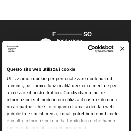
Fondazione Collegio San Carlo
Questo sito web utilizza i cookie
Via San Carlo 5
Utilizziamo i cookie per personalizzare contenuti ed
41121 Modena (MO)
annunci, per fornire funzionalità dei social media e per
P.I. 00641060363
analizzare il nostro traffico. Condividiamo inoltre
informazioni sul modo in cui utilizza il nostro sito con i
tel. 059.421211
nostri partner che si occupano di analisi dei dati web,
info@fondazionesancarlo.it
pubblicità e social media, i quali potrebbero combinarle
con altre informazioni che ha fornito loro o che hanno
raccolto dal suo utilizzo dei loro servizi.