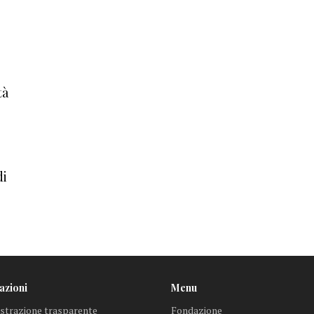
tà
di
azioni
Menu
trazione trasparente
Fondazione