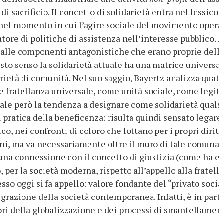
o di sacrificio. Il concetto di solidarietà entra nel lessi
, nel momento in cui l’agire sociale del movimento opera
atore di politiche di assistenza nell’interesse pubblico. 
dalle componenti antagonistiche che erano proprie del
uesto senso la solidarietà attuale ha una matrice universa
arietà di comunità. Nel suo saggio, Bayertz analizza qua
me fratellanza universale, come unità sociale, come leg
vale però la tendenza a designare come solidarietà quals
a pratica della beneficenza: risulta quindi sensato legare
co, nei confronti di coloro che lottano per i propri dirit
uni, ma va necessariamente oltre il muro di tale comuna
a connessione con il concetto di giustizia (come ha evi
, per la società moderna, rispetto all’appello alla fratell
sso oggi si fa appello: valore fondante del “privato socia
grazione della società contemporanea. Infatti, è in part
tori della globalizzazione e dei processi di smantellam