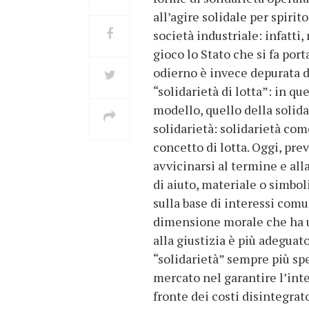
all’agire solidale per spirit
società industriale: infatti
gioco lo Stato che si fa port
odierno è invece depurata 
“solidarietà di lotta”: in q
modello, quello della solid
solidarietà: solidarietà co
concetto di lotta. Oggi, pre
avvicinarsi al termine e all
di aiuto, materiale o simboli
sulla base di interessi com
dimensione morale che ha un
alla giustizia è più adeguato
“solidarietà” sempre più spe
mercato nel garantire l’inte
fronte dei costi disintegra