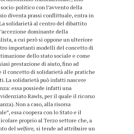
co socio-politico con l’avvento della
io diventa prassi conflittuale, entra in
La solidarietà al centro del dibattito
l’accezione dominante della
lista, a cui però si oppone un ulteriore
ttro importanti modelli del concetto di
ittimazione dello stato sociale e come
iasi prestazione di aiuto, fino ad
 il concetto di solidarietà alle pratiche
ti. La solidarietà può infatti nascere
nza: essa possiede infatti una
denziato Rawls, per il quale il ricorso
anza). Non a caso, alla risorsa
le”, essa coopera con lo Stato e il
icolare proprio al Terzo settore che, a
ento del
welfare,
si tende ad attribuire un