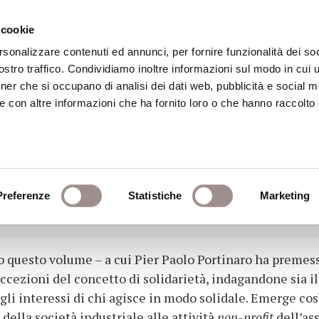
 cookie
rsonalizzare contenuti ed annunci, per fornire funzionalità dei soc
stro traffico. Condividiamo inoltre informazioni sul modo in cui ut
eca
Centro Culturale
Centro Studi Religi
tner che si occupano di analisi dei dati web, pubblicità e social m
e con altre informazioni che ha fornito loro o che hanno raccolto
ono
Preferenze
Statistiche
Marketing
questo volume – a cui Pier Paolo Portinaro ha premesso
accezioni del concetto di solidarietà, indagandone sia i
 agli interessi di chi agisce in modo solidale. Emerge c
 della società industriale alle attività
non-profit
dell’as