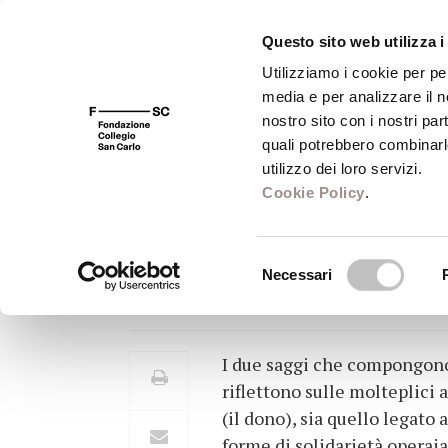
Questo sito web utilizza i
Utilizziamo i cookie per pe
media e per analizzare il no
FSC 400
Fondazione
Bibliot
nostro sito con i nostri par
quali potrebbero combinarl
utilizzo dei loro servizi.
Cookie Policy
.
L'interesse e il d
Selezione
Necessari
Questioni di solidarietà
del
consenso
I due saggi che compongono 
riflettono sulle molteplici 
(il dono), sia quello legato
forme di solidarietà operaia