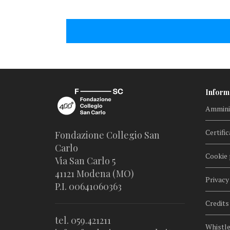
Inform
Amminis
Certific
Fondazione Collegio San
Carlo
Cookie 
Via San Carlo 5
41121 Modena (MO)
Privacy
P.I. 00641060363
Credits
tel. 059.421211
Whistl