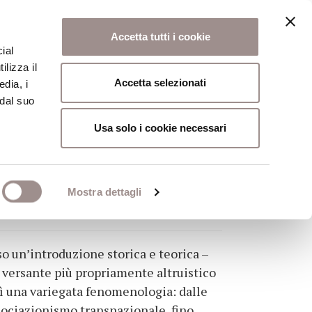
Accetta tutti i cookie
ial
ilizza il
osi
Collegio
Scuola Alti Studi
Accetta selezionati
edia, i
 dal suo
Usa solo i cookie necessari
Mostra dettagli
 un’introduzione storica e teorica –
l versante più propriamente altruistico
osì una variegata fenomenologia: dalle
sociazionismo transnazionale, fino