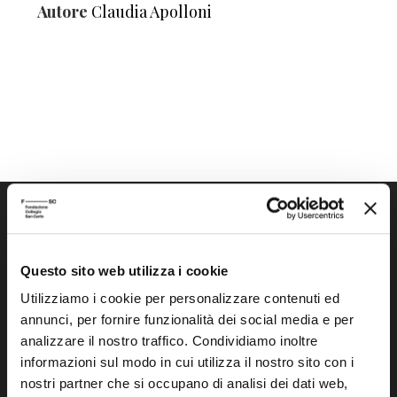
Autore
Claudia Apolloni
Questo sito web utilizza i cookie
Utilizziamo i cookie per personalizzare contenuti ed
Fondazione Collegio San Carlo
annunci, per fornire funzionalità dei social media e per
Via San Carlo 5
analizzare il nostro traffico. Condividiamo inoltre
41121 Modena (MO)
informazioni sul modo in cui utilizza il nostro sito con i
P.I. 00641060363
nostri partner che si occupano di analisi dei dati web,