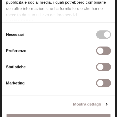
pubblicità e social media, i quali potrebbero combinarle
con altre informazioni che ha fornito loro o che hanno
tel. 059.421211
raccolto dal suo utilizzo dei loro servizi.
info@fondazionesancarlo.it
Cookie Policy
.
Selezione
Necessari
del
Posta certificata (PEC)
consenso
fondazionecollegiosancarlo@legalmail.it
Preferenze
Seguici
Statistiche
Marketing
Informazioni
Amministrazione trasparente
Mostra dettagli
Certificazioni