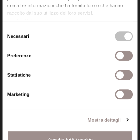
con altre informazioni che ha fornito loro o che hanno
tel. 059.421211
raccolto dal suo utilizzo dei loro servizi.
info@fondazionesancarlo.it
Cookie Policy
.
Selezione
Posta certificata (PEC)
Necessari
del
fondazionecollegiosancarlo@legalmail.it
consenso
Preferenze
Seguici
Statistiche
Marketing
Informazioni
Amministrazione trasparente
Mostra dettagli
Certificazioni
Cookie policy
Accetta tutti i cookie