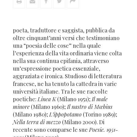
poeta, traduttore e saggista, pubblica da
oltre cinquant’anni versi che testimoniano
una “poesia delle cose” nella quale
l’esperienza della vita ordinaria viene colta
nella sua continua epifania, attraverso
un’espressione poetica essenziale,
aggraziata e ironica. Studioso di letteratura
francese, ne ha tenuto la cattedra in varie
università italiane. Tra le sue raccolte
poetiche:
Linea K
(Milano 1951);
Il male
minore
(Milano 1960);
Il nastro di Mœbius
(Milano 1980);
L’ippopotamo
(Torino 1989);
Nella terra di mezzo
(Milano 2000). Di
recente sono comparse le sue
Poesie. 1951-