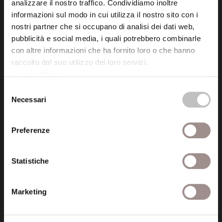
analizzare il nostro traffico. Condividiamo inoltre
informazioni sul modo in cui utilizza il nostro sito con i
Fondazione Collegio San Carlo
nostri partner che si occupano di analisi dei dati web,
Via San Carlo 5
pubblicità e social media, i quali potrebbero combinarle
41121 Modena (MO)
con altre informazioni che ha fornito loro o che hanno
P.I. 00641060363
raccolto dal suo utilizzo dei loro servizi.
Cookie Policy
.
Selezione
tel. 059.421211
Necessari
del
info@fondazionesancarlo.it
consenso
Preferenze
Posta certificata (PEC)
fondazionecollegiosancarlo@legalmail.it
Statistiche
Seguici
Marketing