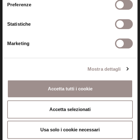
Fondazione Collegio San Carlo
Preferenze
Via San Carlo 5
41121 Modena (MO)
P.I. 00641060363
Statistiche
Marketing
tel. 059.421211
info@fondazionesancarlo.it
Mostra dettagli
Posta certificata (PEC)
fondazionecollegiosancarlo@legalmail.it
Accetta tutti i cookie
Seguici
Accetta selezionati
Usa solo i cookie necessari
Informazioni