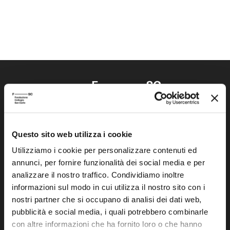
Questo sito web utilizza i cookie
Fondazione Collegio San Carlo
Via San Carlo 5
Utilizziamo i cookie per personalizzare contenuti ed
annunci, per fornire funzionalità dei social media e per
41121 Modena (MO)
analizzare il nostro traffico. Condividiamo inoltre
P.I. 00641060363
informazioni sul modo in cui utilizza il nostro sito con i
nostri partner che si occupano di analisi dei dati web,
tel. 059.421211
pubblicità e social media, i quali potrebbero combinarle
info@fondazionesancarlo.it
con altre informazioni che ha fornito loro o che hanno