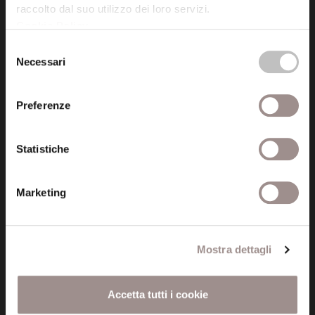
raccolto dal suo utilizzo dei loro servizi.
Cookie Policy
.
Posta certificata (PEC)
Selezione
fondazionecollegiosancarlo@legalmail.it
Necessari
del
consenso
Seguici
Preferenze
Statistiche
Informazioni
Marketing
Amministrazione trasparente
Certificazioni
Mostra dettagli
Cookie policy
Accetta tutti i cookie
Privacy