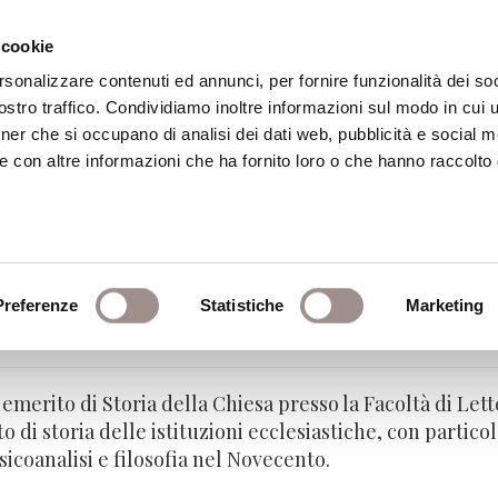
 cookie
rsonalizzare contenuti ed annunci, per fornire funzionalità dei soc
stro traffico. Condividiamo inoltre informazioni sul modo in cui ut
eca
Centro Culturale
Centro Studi Religi
tner che si occupano di analisi dei dati web, pubblicità e social m
e con altre informazioni che ha fornito loro o che hanno raccolto
i
Preferenze
Statistiche
Marketing
- Università di Firenze
 emerito di Storia della Chiesa presso la Facoltà di Lett
to di storia delle istituzioni ecclesiastiche, con parti
psicoanalisi e filosofia nel Novecento.