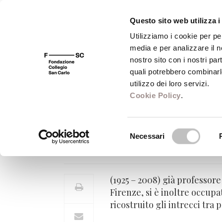
Questo sito web utilizza i
Utilizziamo i cookie per pe
media e per analizzare il no
FSC 400
Fondazione
Bibliot
nostro sito con i nostri par
quali potrebbero combinarl
utilizzo dei loro servizi.
Cookie Policy
.
Michele Ranchett
Selezione
Necessari
Docente di Storia della Chiesa 
del
consenso
(1925 – 2008) già professore
Firenze, si è inoltre occupa
ricostruito gli intrecci tra 