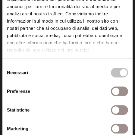
annunci, per fornire funzionalità dei social media e per
analizzare il nostro traffico. Condividiamo inoltre
informazioni sul modo in cui utilizza il nostro sito con i
nostri partner che si occupano di analisi dei dati web,
pubblicità e social media, i quali potrebbero combinarle
Fondazione Collegio San Carlo
con altre informazioni che ha fornito loro o che hanno
Via San Carlo 5
raccolto dal suo utilizzo dei loro servizi.
41121 Modena (MO)
Cookie Policy
.
P.I. 00641060363
Selezione
Necessari
del
tel. 059.421211
consenso
info@fondazionesancarlo.it
Preferenze
Posta certificata (PEC)
Statistiche
fondazionecollegiosancarlo@legalmail.it
Marketing