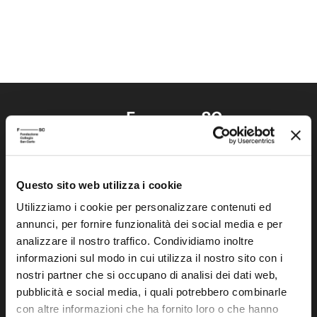
Questo sito web utilizza i cookie
Fondazione Collegio San Carlo
Via San Carlo 5
Utilizziamo i cookie per personalizzare contenuti ed
annunci, per fornire funzionalità dei social media e per
41121 Modena (MO)
analizzare il nostro traffico. Condividiamo inoltre
P.I. 00641060363
informazioni sul modo in cui utilizza il nostro sito con i
nostri partner che si occupano di analisi dei dati web,
tel. 059.421211
pubblicità e social media, i quali potrebbero combinarle
info@fondazionesancarlo.it
con altre informazioni che ha fornito loro o che hanno