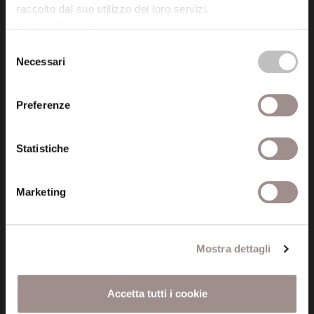
raccolto dal suo utilizzo dei loro servizi.
Cookie Policy
.
Posta certificata (PEC)
Selezione
fondazionecollegiosancarlo@legalmail.it
Necessari
del
consenso
Seguici
Preferenze
Statistiche
Informazioni
Marketing
Amministrazione trasparente
Certificazioni
Mostra dettagli
Cookie policy
Accetta tutti i cookie
Privacy