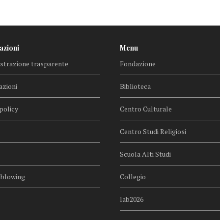
azioni
Menu
trazione trasparente
Fondazione
azioni
Biblioteca
policy
Centro Culturale
Centro Studi Religiosi
Scuola Alti Studi
eblowing
Collegio
lab2026