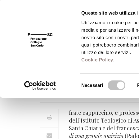
Questo sito web utilizza i
Utilizziamo i cookie per pe
media e per analizzare il no
FSC 400
Fondazione
Bibliot
nostro sito con i nostri par
quali potrebbero combinarl
utilizzo dei loro servizi.
Cookie Policy
.
Pietro Maranesi
Selezione
Necessari
Professore di Storia e Teologia 
del
consenso
frate cappuccino, è profess
dell’Istituto Teologico di A
Santa Chiara e del frances
di una grande amicizia
(Pado