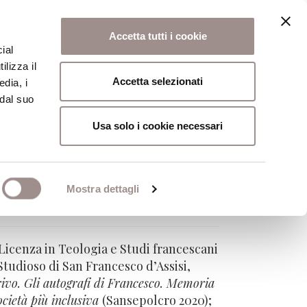
Accetta tutti i cookie
ial
ilizza il
osi
Collegio
Scuola Alti Studi
Accetta selezionati
edia, i
 dal suo
Usa solo i cookie necessari
Mostra dettagli
di Assisi
Licenza in Teologia e Studi francescani
Studioso di San Francesco d’Assisi,
rivo. Gli autografi di Francesco. Memoria
ocietà più inclusiva
(Sansepolcro 2020);