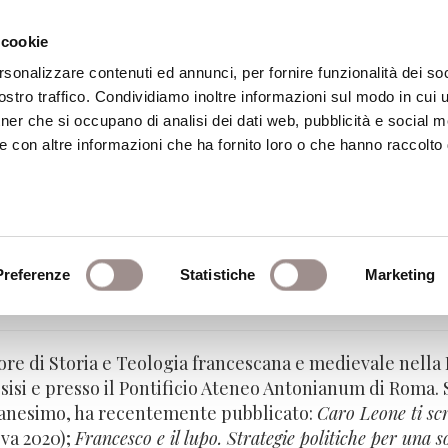
 cookie
rsonalizzare contenuti ed annunci, per fornire funzionalità dei soc
stro traffico. Condividiamo inoltre informazioni sul modo in cui ut
eca
Centro Culturale
Centro Studi Religi
tner che si occupano di analisi dei dati web, pubblicità e social m
e con altre informazioni che ha fornito loro o che hanno raccolto
Preferenze
Statistiche
Marketing
francescana e medievale - Istituto Teologico 
ore di Storia e Teologia francescana e medievale nella 
ssisi e presso il Pontificio Ateneo Antonianum di Roma. 
canesimo, ha recentemente pubblicato:
Caro Leone ti sc
va 2020);
Francesco e il lupo. Strategie politiche per una s