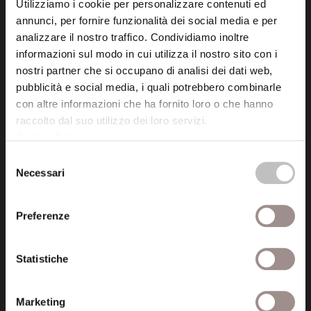
Utilizziamo i cookie per personalizzare contenuti ed
annunci, per fornire funzionalità dei social media e per
analizzare il nostro traffico. Condividiamo inoltre
informazioni sul modo in cui utilizza il nostro sito con i
nostri partner che si occupano di analisi dei dati web,
pubblicità e social media, i quali potrebbero combinarle
Fondazione Collegio San Carlo
con altre informazioni che ha fornito loro o che hanno
Via San Carlo 5
raccolto dal suo utilizzo dei loro servizi.
41121 Modena (MO)
Cookie Policy
.
P.I. 00641060363
Selezione
Necessari
del
consenso
tel. 059.421211
info@fondazionesancarlo.it
Preferenze
Statistiche
Posta certificata (PEC)
fondazionecollegiosancarlo@legalmail.it
Marketing