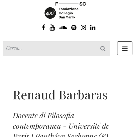
Toggl
navig
Renaud Barbaras
Docente di Filosofia
contemporanea - Université de
Paris I Panthéon Sorbonne (F)