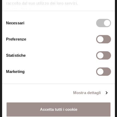
raccolto dal suo utilizzo dei loro servizi.
Cookie Policy
.
Posta certificata (PEC)
Selezione
fondazionecollegiosancarlo@legalmail.it
Necessari
del
consenso
Seguici
Preferenze
Statistiche
Informazioni
Marketing
Amministrazione trasparente
Certificazioni
Mostra dettagli
Cookie policy
Accetta tutti i cookie
Privacy