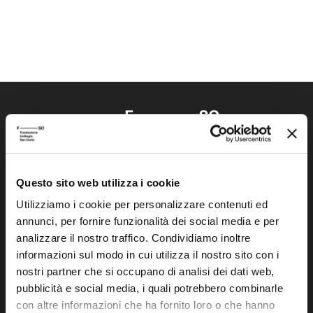
Questo sito web utilizza i cookie
Fondazione Collegio San Carlo
Via San Carlo 5
Utilizziamo i cookie per personalizzare contenuti ed
annunci, per fornire funzionalità dei social media e per
41121 Modena (MO)
analizzare il nostro traffico. Condividiamo inoltre
P.I. 00641060363
informazioni sul modo in cui utilizza il nostro sito con i
nostri partner che si occupano di analisi dei dati web,
tel. 059.421211
pubblicità e social media, i quali potrebbero combinarle
info@fondazionesancarlo.it
con altre informazioni che ha fornito loro o che hanno