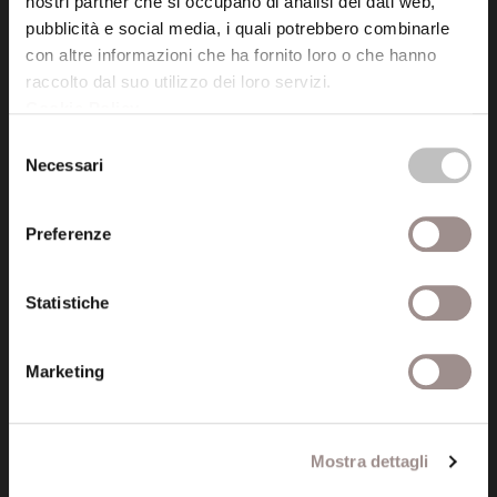
nostri partner che si occupano di analisi dei dati web,
P.I. 00641060363
pubblicità e social media, i quali potrebbero combinarle
con altre informazioni che ha fornito loro o che hanno
raccolto dal suo utilizzo dei loro servizi.
tel. 059.421211
Cookie Policy
.
info@fondazionesancarlo.it
Selezione
Necessari
del
Posta certificata (PEC)
consenso
fondazionecollegiosancarlo@legalmail.it
Preferenze
Seguici
Statistiche
Marketing
Informazioni
Amministrazione trasparente
Mostra dettagli