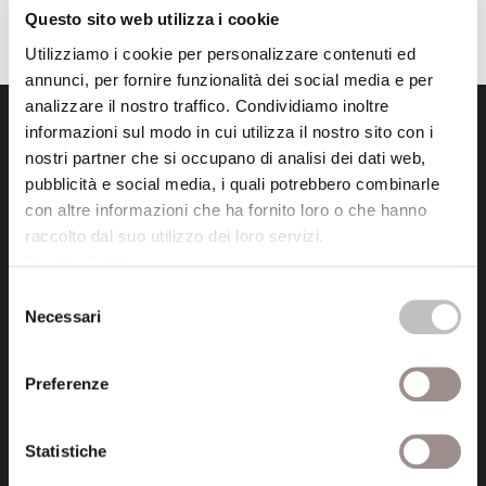
Questo sito web utilizza i cookie
Utilizziamo i cookie per personalizzare contenuti ed
annunci, per fornire funzionalità dei social media e per
analizzare il nostro traffico. Condividiamo inoltre
informazioni sul modo in cui utilizza il nostro sito con i
nostri partner che si occupano di analisi dei dati web,
pubblicità e social media, i quali potrebbero combinarle
con altre informazioni che ha fornito loro o che hanno
raccolto dal suo utilizzo dei loro servizi.
Fondazione Collegio San Carlo
Cookie Policy
.
Via San Carlo 5
Selezione
41121 Modena (MO)
Necessari
del
P.I. 00641060363
consenso
Preferenze
tel. 059.421211
info@fondazionesancarlo.it
Statistiche