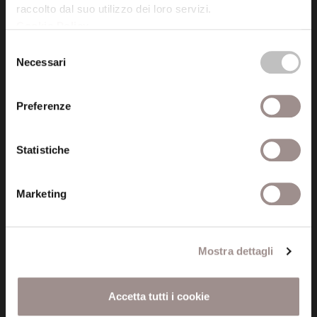
raccolto dal suo utilizzo dei loro servizi.
Cookie Policy
.
Posta certificata (PEC)
Selezione
fondazionecollegiosancarlo@legalmail.it
Necessari
del
consenso
Seguici
Preferenze
Statistiche
Informazioni
Marketing
Amministrazione trasparente
Certificazioni
Mostra dettagli
Cookie policy
Accetta tutti i cookie
Privacy