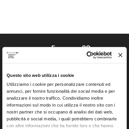
Questo sito web utilizza i cookie
Fondazione Collegio San Carlo
Via San Carlo 5
Utilizziamo i cookie per personalizzare contenuti ed
annunci, per fornire funzionalità dei social media e per
41121 Modena (MO)
analizzare il nostro traffico. Condividiamo inoltre
P.I. 00641060363
informazioni sul modo in cui utilizza il nostro sito con i
nostri partner che si occupano di analisi dei dati web,
tel. 059.421211
pubblicità e social media, i quali potrebbero combinarle
info@fondazionesancarlo.it
con altre informazioni che ha fornito loro o che hanno