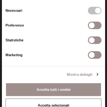
Selezione
Necessari
del
Seguici
consenso
Preferenze
Statistiche
Informazioni
Amministrazione trasparente
Marketing
Certificazioni
Cookie policy
Mostra dettagli
Privacy
Accetta tutti i cookie
Credits
Whistleblowing
Accetta selezionati