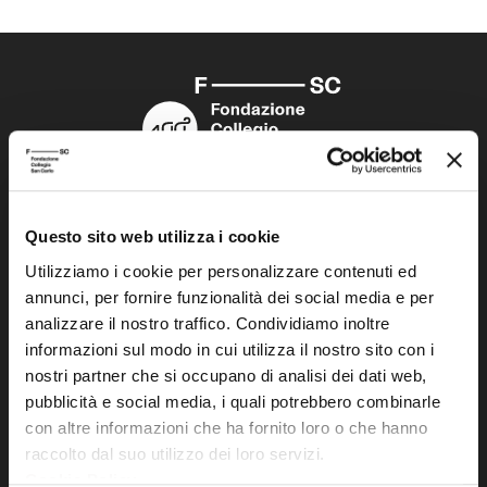
Fondazione Collegio San Carlo
Via San Carlo 5
Questo sito web utilizza i cookie
41121 Modena (MO)
Utilizziamo i cookie per personalizzare contenuti ed
P.I. 00641060363
annunci, per fornire funzionalità dei social media e per
analizzare il nostro traffico. Condividiamo inoltre
informazioni sul modo in cui utilizza il nostro sito con i
tel. 059.421211
nostri partner che si occupano di analisi dei dati web,
info@fondazionesancarlo.it
pubblicità e social media, i quali potrebbero combinarle
con altre informazioni che ha fornito loro o che hanno
Posta certificata (PEC)
raccolto dal suo utilizzo dei loro servizi.
fondazionecollegiosancarlo@legalmail.it
Cookie Policy
.