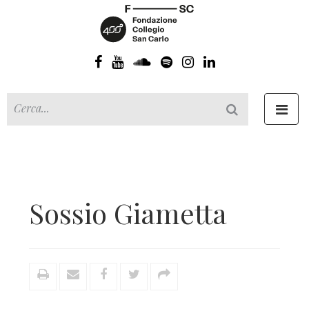
Toggl
navig
Sossio Giametta