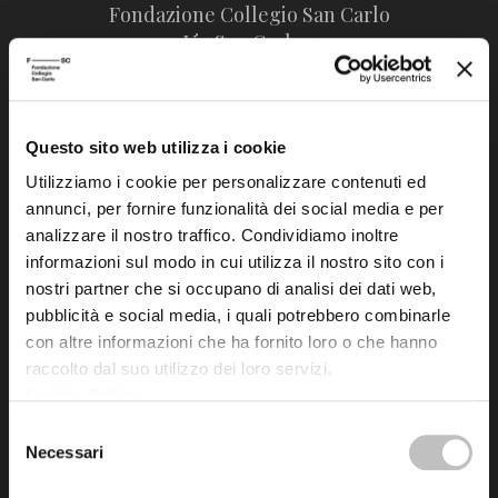
Fondazione Collegio San Carlo
Via San Carlo 5
41121 Modena (MO)
P.I. 00641060363
Questo sito web utilizza i cookie
tel. 059.421211
Utilizziamo i cookie per personalizzare contenuti ed
info@fondazionesancarlo.it
annunci, per fornire funzionalità dei social media e per
analizzare il nostro traffico. Condividiamo inoltre
informazioni sul modo in cui utilizza il nostro sito con i
Posta certificata (PEC)
nostri partner che si occupano di analisi dei dati web,
fondazionecollegiosancarlo@legalmail.it
pubblicità e social media, i quali potrebbero combinarle
con altre informazioni che ha fornito loro o che hanno
raccolto dal suo utilizzo dei loro servizi.
Seguici
Cookie Policy
.
Selezione
Necessari
del
consenso