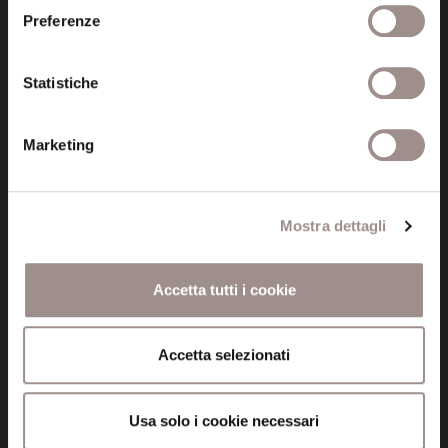
Informazioni
Preferenze
Amministrazione trasparente
Certificazioni
Statistiche
Cookie policy
Marketing
Privacy
Credits
Mostra dettagli
Whistleblowing
Accetta tutti i cookie
Menu
Fondazione
Accetta selezionati
Biblioteca
Usa solo i cookie necessari
Centro Culturale