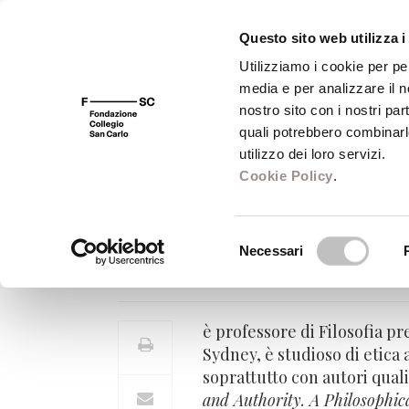
Questo sito web utilizza i
Utilizziamo i cookie per pe
media e per analizzare il no
FSC 400
Fondazione
Bibliot
nostro sito con i nostri par
quali potrebbero combinarl
utilizzo dei loro servizi.
Cookie Policy
.
Timo Airaksinen
Selezione
Necessari
Professore di Filosofia - Univer
del
consenso
è professore di Filosofia pr
Sydney, è studioso di etica a
soprattutto con autori qual
and Authority.
A Philosophica