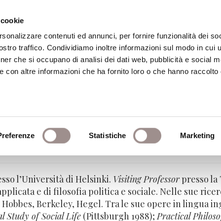
 cookie
rsonalizzare contenuti ed annunci, per fornire funzionalità dei soc
stro traffico. Condividiamo inoltre informazioni sul modo in cui ut
eca
Centro Culturale
Centro Studi Religi
tner che si occupano di analisi dei dati web, pubblicità e social m
e con altre informazioni che ha fornito loro o che hanno raccolto
Preferenze
Statistiche
Marketing
sità di Helsinki
esso l’Università di Helsinki.
Visiting Professor
presso la 
pplicata e di filosofia politica e sociale. Nelle sue rice
i Hobbes, Berkeley, Hegel. Tra le sue opere in lingua in
l Study of Social Life
(Pittsburgh 1988);
Practical Philos