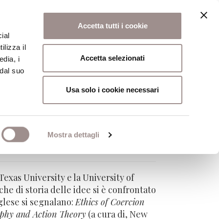
Accetta tutti i cookie
ial
ilizza il
osi
Collegio
Scuola Alti Studi
Accetta selezionati
edia, i
 dal suo
Usa solo i cookie necessari
Mostra dettagli
Texas University e la University of
rche di storia delle idee si è confrontato
glese si segnalano:
Ethics of Coercion
ophy and Action Theory
(a cura di, New