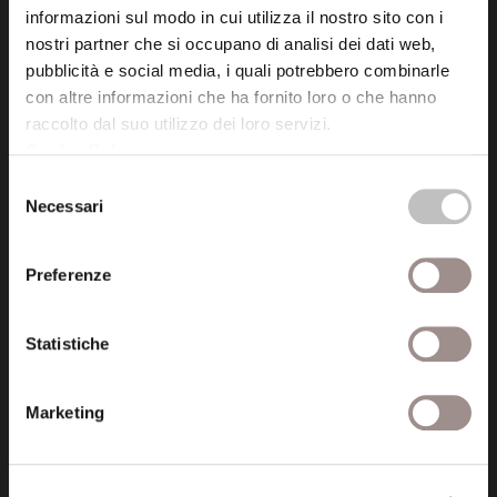
informazioni sul modo in cui utilizza il nostro sito con i
Fondazione Collegio San Carlo
nostri partner che si occupano di analisi dei dati web,
Via San Carlo 5
pubblicità e social media, i quali potrebbero combinarle
41121 Modena (MO)
con altre informazioni che ha fornito loro o che hanno
P.I. 00641060363
raccolto dal suo utilizzo dei loro servizi.
Cookie Policy
.
tel. 059.421211
Selezione
info@fondazionesancarlo.it
Necessari
del
consenso
Preferenze
Posta certificata (PEC)
fondazionecollegiosancarlo@legalmail.it
Statistiche
Seguici
Marketing