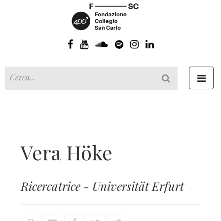
Toggl
navig
Vera Höke
Ricercatrice - Universität Erfurt