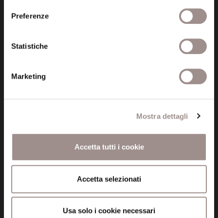
Informazioni
Preferenze
Amministrazione trasparente
Statistiche
Certificazioni
Cookie policy
Marketing
Privacy
Mostra dettagli
Credits
Whistleblowing
Accetta tutti i cookie
Menu
Accetta selezionati
Fondazione
Biblioteca
Usa solo i cookie necessari