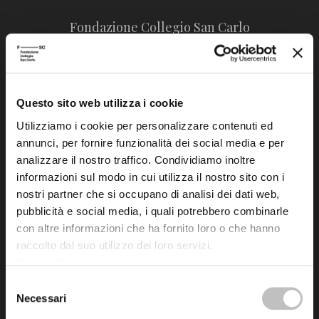
Fondazione Collegio San Carlo
Via San Carlo 5
41121 Modena (MO)
P.I. 00641060363
Questo sito web utilizza i cookie
tel. 059.421211
Utilizziamo i cookie per personalizzare contenuti ed
annunci, per fornire funzionalità dei social media e per
info@fondazionesancarlo.it
analizzare il nostro traffico. Condividiamo inoltre
informazioni sul modo in cui utilizza il nostro sito con i
Posta certificata (PEC)
nostri partner che si occupano di analisi dei dati web,
fondazionecollegiosancarlo@legalmail.it
pubblicità e social media, i quali potrebbero combinarle
con altre informazioni che ha fornito loro o che hanno
raccolto dal suo utilizzo dei loro servizi.
Seguici
Cookie Policy
.
Selezione
Necessari
del
consenso