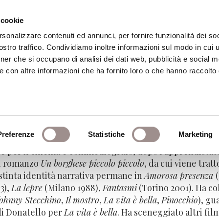
 cookie
rsonalizzare contenuti ed annunci, per fornire funzionalità dei soc
stro traffico. Condividiamo inoltre informazioni sul modo in cui ut
eca
Centro Culturale
Centro Studi Religi
tner che si occupano di analisi dei dati web, pubblicità e social m
e con altre informazioni che ha fornito loro o che hanno raccolto
Preferenze
Statistiche
Marketing
e per il cinema e commediografo, dopo l'apprendistato
 il romanzo
Un borghese piccolo piccolo
, da cui viene trat
istinta identità narrativa permane in
Amorosa presenza
3),
La lepre
(Milano 1988),
Fantasmi
(Torino 2001). Ha c
ohnny Stecchino
,
Il mostro
,
La vita è bella
,
Pinocchio
), gu
di Donatello per
La vita è bella
. Ha sceneggiato altri film