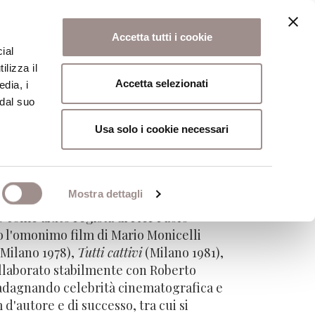
Accetta tutti i cookie
ial
ilizza il
osi
Collegio
Scuola Alti Studi
Accetta selezionati
edia, i
 dal suo
Usa solo i cookie necessari
Mostra dettagli
 come aiuto regista di Pier Paolo
to l'omonimo film di Mario Monicelli
(Milano 1978),
Tutti cattivi
(Milano 1981),
ollaborato stabilmente con Roberto
adagnando celebrità cinematografica e
 d'autore e di successo, tra cui si