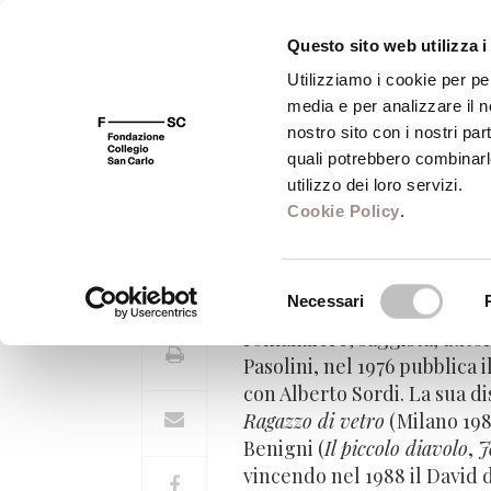
Questo sito web utilizza i
Utilizziamo i cookie per pe
media e per analizzare il no
FSC 400
Fondazione
Bibliot
nostro sito con i nostri par
quali potrebbero combinarl
utilizzo dei loro servizi.
Cookie Policy
.
Vincenzo Cerami
Selezione
Necessari
del
romanziere, saggista, autor
consenso
Pasolini, nel 1976 pubblica
con Alberto Sordi. La sua d
Ragazzo di vetro
(Milano 198
Benigni (
Il piccolo diavolo
,
J
vincendo nel 1988 il David 