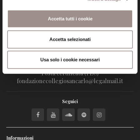
Fondazione Collegio San Carlo
Via San Carlo 5
41121 Modena (MO)
Accetta tutti i cookie
P.I. 00641060363
Accetta selezionati
tel. 059.421211
info@fondazionesancarlo.it
Usa solo i cookie necessari
Posta certificata (PEC)
fondazionecollegiosancarlo@legalmail.it
Seguici
Informazioni