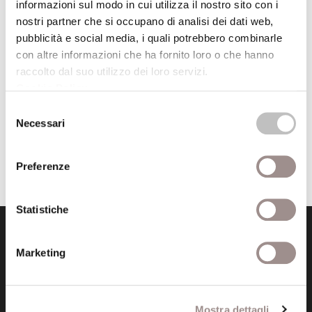
Editore
il Mulino
informazioni sul modo in cui utilizza il nostro sito con i
nostri partner che si occupano di analisi dei dati web,
Anno pubblicazione
2001
pubblicità e social media, i quali potrebbero combinarle
con altre informazioni che ha fornito loro o che hanno
Anno recensione
2002
raccolto dal suo utilizzo dei loro servizi.
Recensito da
Luciano Grandi
Cookie Policy
.
Selezione
Necessari
del
consenso
Preferenze
Statistiche
Marketing
Mostra dettagli