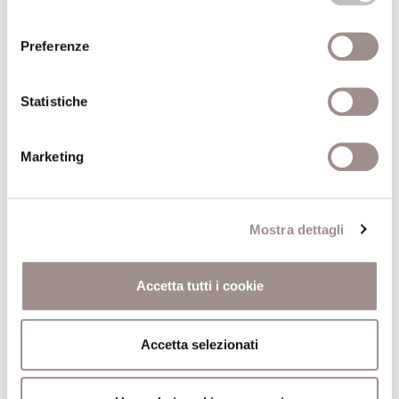
consenso
Anno recensione
2014
Preferenze
Recensito da
Paola Pazienti
Statistiche
Dall'Encyclopédie a Wikipedia
Storia sociale della conoscenza
Marketing
Autore
Peter Burke
Editore
il Mulino
Mostra dettagli
Anno pubblicazione
2013
Anno recensione
2013
Accetta tutti i cookie
Recensito da
Giovanni Cerro
Accetta selezionati
Utopia
Storia e teoria di un'esperienza filosofica e politica