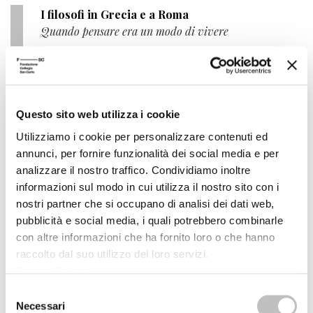
I filosofi in Grecia e a Roma
Quando pensare era un modo di vivere
Autore
Giuseppe Cambiano
Editore
il Mulino
Anno pubblicazione
2013
Questo sito web utilizza i cookie
Anno recensione
2014
Utilizziamo i cookie per personalizzare contenuti ed
annunci, per fornire funzionalità dei social media e per
Recensito da
Danilo Breschi
analizzare il nostro traffico. Condividiamo inoltre
informazioni sul modo in cui utilizza il nostro sito con i
nostri partner che si occupano di analisi dei dati web,
Utopia. Storia e teoria di un'esperienza filosofica
pubblicità e social media, i quali potrebbero combinarle
e politica
con altre informazioni che ha fornito loro o che hanno
A cura di
Carlo Altini
raccolto dal suo utilizzo dei loro servizi.
Cookie Policy
.
Editore
il Mulino
Selezione
Anno pubblicazione
2013
Necessari
del