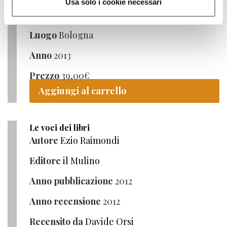
Usa solo i cookie necessari
Editore
il Mulino
Luogo
Bologna
Anno
2013
Prezzo
39,00
€
Aggiungi al carrello
Le voci dei libri
Autore
Ezio Raimondi
Editore
il Mulino
Anno pubblicazione
2012
Anno recensione
2012
Recensito da
Davide Orsi