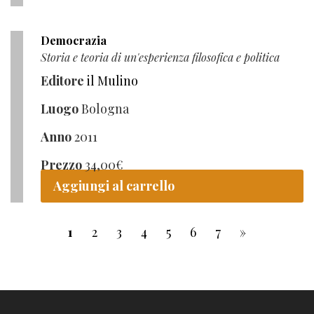
Democrazia
Storia e teoria di un'esperienza filosofica e politica
Editore
il Mulino
Luogo
Bologna
Anno
2011
Prezzo
34,00
€
Aggiungi al carrello
1
2
3
4
5
6
7
»