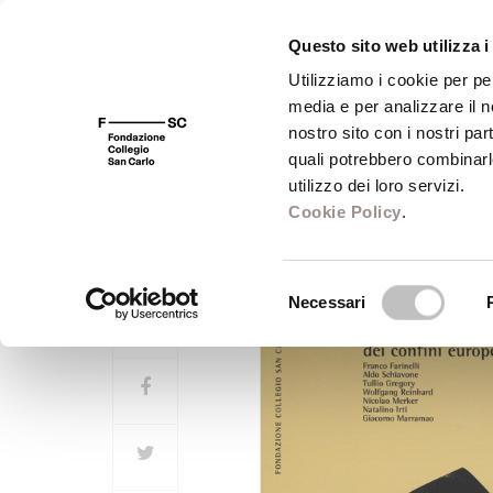
Questo sito web utilizza i
Utilizziamo i cookie per pe
media e per analizzare il no
FSC 400
Fondazione
Bibliot
nostro sito con i nostri par
quali potrebbero combinarl
utilizzo dei loro servizi.
Frontiere
Cookie Policy
.
Politiche e mitologie dei confini e
Selezione
Necessari
del
consenso