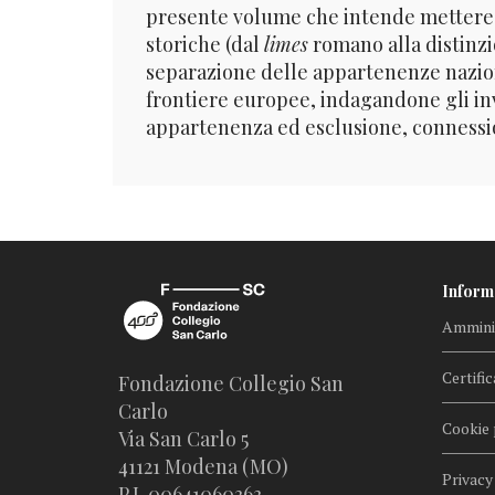
presente volume che intende mettere a 
storiche (dal
limes
romano alla distinzi
separazione delle appartenenze nazional
frontiere europee, indagandone gli inv
appartenenza ed esclusione, connessio
Inform
Amminis
Certific
Fondazione Collegio San
Carlo
Cookie 
Via San Carlo 5
41121 Modena (MO)
Privacy
P.I. 00641060363