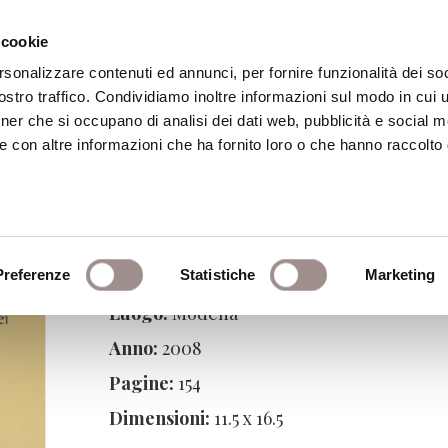
 cookie
rsonalizzare contenuti ed annunci, per fornire funzionalità dei soc
stro traffico. Condividiamo inoltre informazioni sul modo in cui ut
eca
Centro Culturale
Centro Studi Religi
tner che si occupano di analisi dei dati web, pubblicità e social m
e con altre informazioni che ha fornito loro o che hanno raccolto
uropei
Preferenze
Editore:
Cooptip Industrie Grafiche
Statistiche
Marketing
Luogo:
Modena
Anno:
2008
Pagine:
154
Dimensioni:
11.5 x 16.5