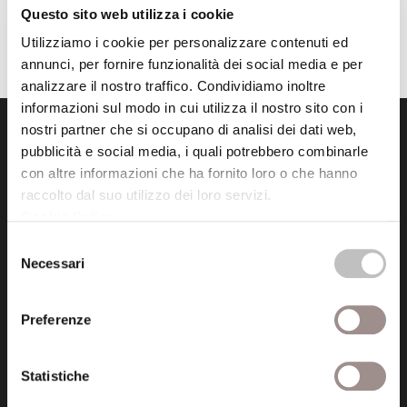
Questo sito web utilizza i cookie
Nessun prodotto nel carrello.
Utilizziamo i cookie per personalizzare contenuti ed
annunci, per fornire funzionalità dei social media e per
analizzare il nostro traffico. Condividiamo inoltre
informazioni sul modo in cui utilizza il nostro sito con i
nostri partner che si occupano di analisi dei dati web,
pubblicità e social media, i quali potrebbero combinarle
con altre informazioni che ha fornito loro o che hanno
raccolto dal suo utilizzo dei loro servizi.
Cookie Policy
.
Fondazione Collegio San Carlo
Selezione
Via San Carlo 5
Necessari
del
41121 Modena (MO)
consenso
P.I. 00641060363
Preferenze
tel. 059.421211
Statistiche
info@fondazionesancarlo.it