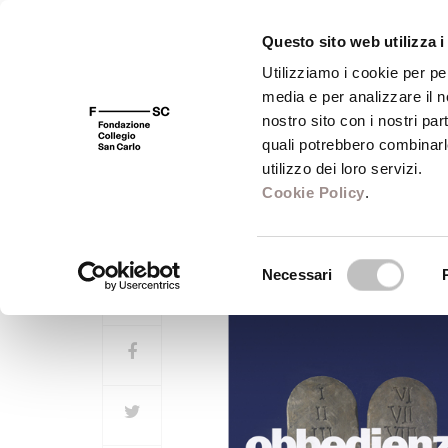
Questo sito web utilizza i
Utilizziamo i cookie per pe
media e per analizzare il no
FSC 400
Fondazione
Bibliot
nostro sito con i nostri par
quali potrebbero combinarl
utilizzo dei loro servizi.
Obbedienza
Cookie Policy
.
Legge di Dio e legge dell'uomo nell
Selezione
Necessari
del
consenso