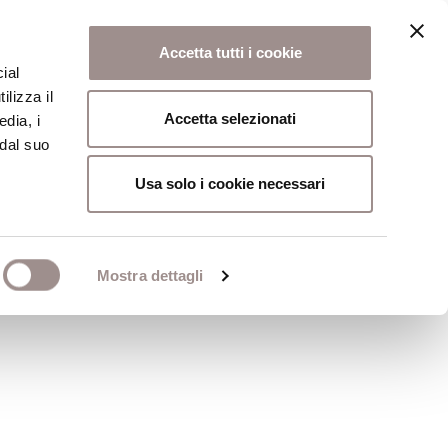
Accetta tutti i cookie
ial
ilizza il
osi
Collegio
Scuola Alti Studi
Accetta selezionati
edia, i
 dal suo
Usa solo i cookie necessari
agna
Mostra dettagli