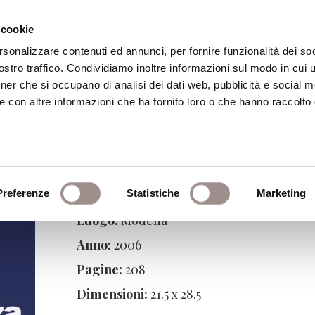
 cookie
rsonalizzare contenuti ed annunci, per fornire funzionalità dei soc
stro traffico. Condividiamo inoltre informazioni sul modo in cui ut
eca
Centro Culturale
Centro Studi Religi
tner che si occupano di analisi dei dati web, pubblicità e social m
e con altre informazioni che ha fornito loro o che hanno raccolto
e culture religiose
Preferenze
Editore:
Banca Popolare dell'Emilia Rom
Statistiche
Marketing
Luogo:
Modena
Anno:
2006
Pagine:
208
Dimensioni:
21.5 x 28.5