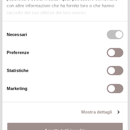
con altre informazioni che ha fornito loro o che hanno
Manlio Brusatin
raccolto dal suo utilizzo dei loro servizi.
Docente di Storia e
Cookie Policy
.
Autore
Tecnica della grafica e
Selezione
del disegno - Università
Necessari
del
di Venezia
consenso
Preferenze
Anno
2000
pubblicazione
Statistiche
Recensito da
Gianluca Valle
Marketing
Anno
2000
recensione
Comune
Torino
Mostra dettagli
Pagine
102