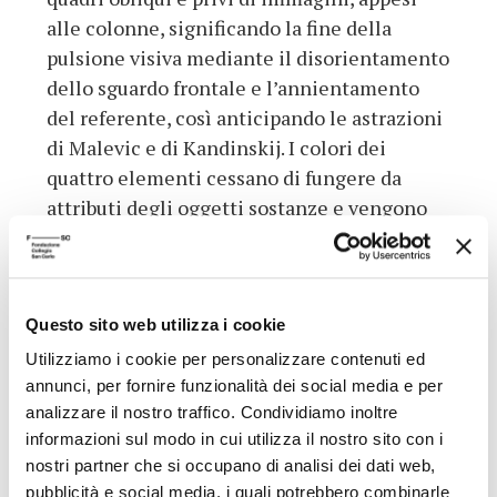
alle colonne, significando la fine della
pulsione visiva mediante il disorientamento
dello sguardo frontale e l’annientamento
del referente, così anticipando le astrazioni
di Malevic e di Kandinskij. I colori dei
quattro elementi cessano di fungere da
attributi degli oggetti sostanze e vengono
invece colti nello scorrere delle cascate, nei
soffi di vento, nella combustione delle
fiamme, divenendo dei puri valori di
transizione da uno stato colorato all’altro, in
Questo sito web utilizza i cookie
modo da suggerire un cosmo meno
Utilizziamo i cookie per personalizzare contenuti ed
appariscente in cui le cose indugiano prima
annunci, per fornire funzionalità dei social media e per
analizzare il nostro traffico. Condividiamo inoltre
di manifestarsi.
informazioni sul modo in cui utilizza il nostro sito con i
Dati aggiuntivi
nostri partner che si occupano di analisi dei dati web,
pubblicità e social media, i quali potrebbero combinarle