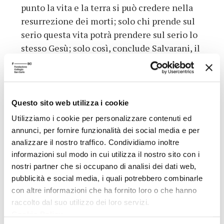
punto la vita e la terra si può credere nella
resurrezione dei morti; solo chi prende sul
serio questa vita potrà prendere sul serio lo
stesso Gesù; solo così, conclude Salvarani, il
credente può comprendere che non possono
esistere mondi paralleli e consolatori, né
scantonamenti dalla realtà concreta.
Questo sito web utilizza i cookie
Dati aggiuntivi
Utilizziamo i cookie per personalizzare contenuti ed
annunci, per fornire funzionalità dei social media e per
Brunetto Salvarani
analizzare il nostro traffico. Condividiamo inoltre
Professore di Missiologia
informazioni sul modo in cui utilizza il nostro sito con i
e Teologia del dialogo -
nostri partner che si occupano di analisi dei dati web,
Autore
pubblicità e social media, i quali potrebbero combinarle
Facoltà Teologica
con altre informazioni che ha fornito loro o che hanno
dell'Emilia Romagna,
raccolto dal suo utilizzo dei loro servizi.
Bologna
Cookie Policy
.