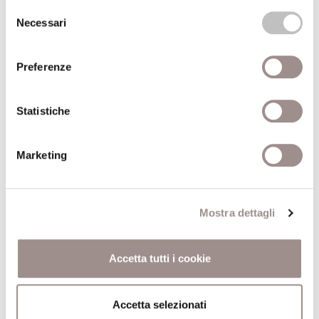
Selezione
Anno
1998
Necessari
del
pubblicazione
consenso
Recensito da
Luciano Grandi
Preferenze
Anno
1999
Statistiche
recensione
Comune
Milano
Marketing
Pagine
158
Mostra dettagli
Editore
Paoline Editoriale Libri
Accetta tutti i cookie
Trova il volume alla Biblioteca San Carlo
Accetta selezionati