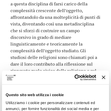
a questa disciplina di farsi carico della
complessità crescente dell’oggetto,
affrontandolo da una molteplicità di punti di
vista, diventando così una metadisciplina
che si sforzi di costruire un campo
discorsivo in grado di mediare
linguisticamente e teoricamente la
complessità dell’oggetto studiato. Gli
studiosi delle religioni sono chiamati poi a
dare il loro contributo alla riflessione sul
rinnovato ruolo civico della religione e sul
nuovo fondamento che questo ruolo deve
avere nelle nostre società: il termine
“teologia politica” dovrebbe contribuire a
Questo sito web utilizza i cookie
rendere riconoscibile la circolazione tra la
Utilizziamo i cookie per personalizzare contenuti ed
sfera del teologico e quella del politico e a
annunci, per fornire funzionalità dei social media e per
ripensare la centralità del nesso tra