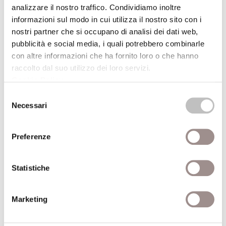
analizzare il nostro traffico. Condividiamo inoltre
religione e politica alla luce del nesso
informazioni sul modo in cui utilizza il nostro sito con i
Dio/potere politico. La riflessione sul divino,
nostri partner che si occupano di analisi dei dati web,
ponendo il problema di un fondamento
pubblicità e social media, i quali potrebbero combinarle
metaumano del politico, diventa quindi
con altre informazioni che ha fornito loro o che hanno
riflessione politica.
raccolto dal suo utilizzo dei loro servizi.
Cookie Policy
.
Dati aggiuntivi
Selezione
Necessari
del
consenso
Giovanni Filoramo
Professore di Storia del
Preferenze
Autore
cristianesimo - Università
di Torino
Statistiche
Anno
2004
pubblicazione
Marketing
Recensito da
Luciano Grandi