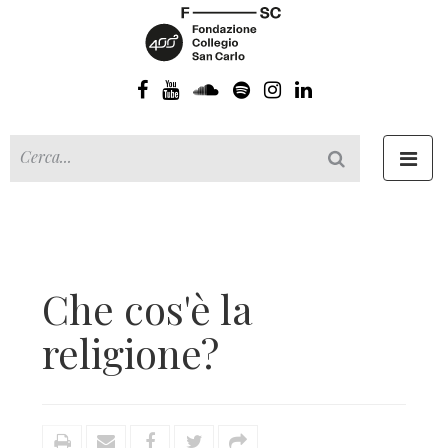
Toggl
navig
Che cos'è la
religione?